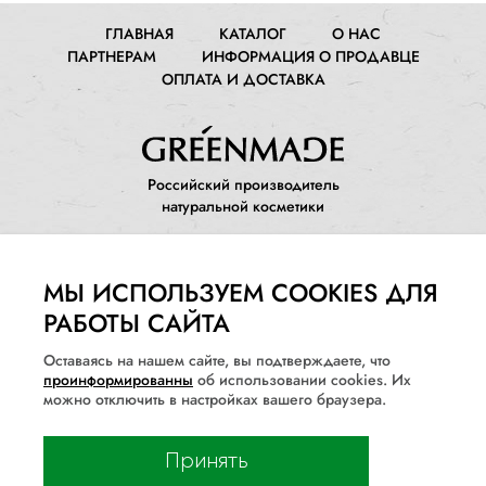
ГЛАВНАЯ
КАТАЛОГ
О НАС
ПАРТНЕРАМ
ИНФОРМАЦИЯ О ПРОДАВЦЕ
ОПЛАТА И ДОСТАВКА
Российский производитель
натуральной косметики
МЫ ИСПОЛЬЗУЕМ COOKIES ДЛЯ
РАБОТЫ САЙТА
ПРАВОВЫЕ ДОКУМЕНТЫ
Оставаясь на нашем сайте, вы подтверждаете, что
Политика конфиденциальности
проинформированны
об использовании cookies. Их
Информация о порядке и сроках возврата товара и
можно отключить в настройках вашего браузера.
денежных средств
Принять
Программа лояльности