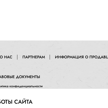
О НАС
ПАРТНЕРАМ
ИНФОРМАЦИЯ О ПРОДАВ
АВОВЫЕ ДОКУМЕНТЫ
итика конфиденциальности
ормация о порядке и сроках возврата товара и денежных средств
БОТЫ САЙТА
грамма лояльности